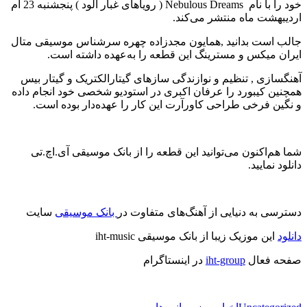
خود را با نام Nebulous Dreams ( رویاهای غبار آلود ) پنجشنبه 23 ام
اردیبهشت ماه منتشر می‌کند.
جالب است بدانید ,همایون مجدزاده چهره سرشناس موسیقی متال
ایران میکس و مسترینگ این قطعه را به‌عهده داشته است.
آهنگسازی , تنظیم و نوازندگی سازهای گیتارالکتریک و گیتار بیس
همچنین کیبورد را عرفان اکبری در استودیو شخصی خود انجام داده
و نگین فرخی طراحی کاورآرت این کار را عهده‌دار بوده است.
شما هم‌اکنون می‌توانید این قطعه را از بانک موسیقی آی.اچ.تی
دانلود نمایید.
دسترسی به دنیایی از آهنگ‌های متفاوت در
بانک موسیقی
سایت
دانلود
این موزیک زیبا از بانک موسیقی iht-music
صفحه فعال
iht-group
در اینستاگرام