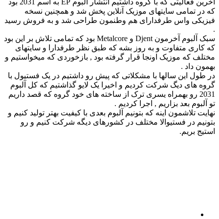
آخرین فعالیتی که با گروه داشتیم انتشار آلبوم EP به اسم 2031 بود
که در تمامی سایتهای موزیک آنلاین پخش شد و همچنین نسخه
فیزیکی واس طرفدارای هم وطنمون طراحی شد و به فروش رسید
.
سبک آلبوم آخرمون Djent و Metalcore بود که تمامی تلاش بر این بود
که کاری متفاوت و به روز بشه که طبق نظر طرفدارا و سایتهای
مختلف که موزیک اونجا قرار گرفته بود , بازخوردی که میخواستیم و
بهمون داد .
در طول این سالها با مشکلاتی که پیش رو داشتیم در یک فستیول با
گروه های دیگ شرکت کردیم و اخیرا یک لایو گذاشتیم که کل آلبوم
2031 رو بهمراه یسری ترک از ساخته های خود گروه که قصد داریم
تو آلبوم بعد بزاریم , اجرا کردیم .
نهایت تلاشمون اینه که بتونیم آلبوم بعدی با کیفیت بهتر تولید کنیم و
بتونیم در فستیوالا مختلف در کشورهای دیگه شرکت کنیم و رو
استیج بریم.