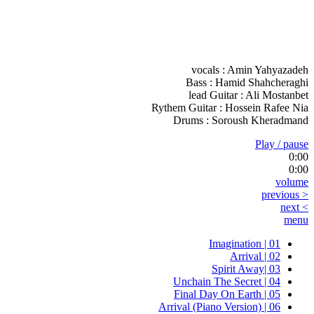
vocals : Amin Yahyazadeh
Bass : Hamid Shahcheraghi
lead Guitar : Ali Mostanbet
Rythem Guitar : Hossein Rafee Nia
Drums : Soroush Kheradmand
Play / pause
0:00
0:00
volume
< previous
> next
menu
01 | Imagination
02 | Arrival
03 |Spirit Away
04 | Unchain The Secret
05 | Final Day On Earth
06 | Arrival (Piano Version)