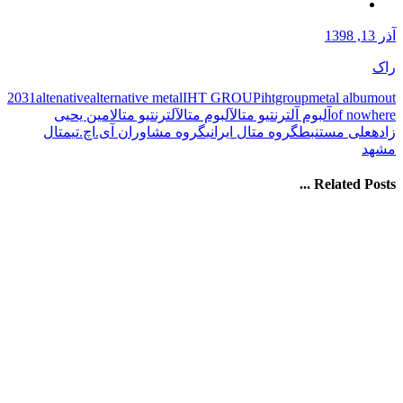
آذر 13, 1398
راک
2031
altenative
alternative metal
IHT GROUP
ihtgroup
metal album
out
of nowhere
آلبوم آلترنتیو متال
آلبوم متال
آلترنتیو متال
امین یحیی
زاده
علی مستنبط
گروه متال ایرانی
گروه مشاوران آی.اچ.تی
متال
مشهد
Related Posts ...