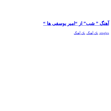
آهنگ ” شب” از “امیر یوسفی ها “
singles
,
تک آهنگ
,
نک آهنگ