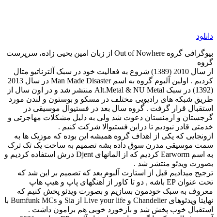
دانلود
بیوگرافی گروه Out of Nowhere از زبان امین یحیی زاده، سرپرست
گروه
از سال 2010 (1389) شروع به فعالیت خود در سبک آلترناتیو متال
کردیم . اولین آلبوم گروه به اسم Man Made Disaster در سال 2013
(1392) در سبک Alt.Metal & NU Metal منتشر شد و در اون سال از
طریق شبکه های رادیویی مختلف در مسکو و بوستون و لندن مورد
استقبال قرار گرفت . گروه سال بعد در فستیوال موسیقی در
گرجستان و ارمنستان دعوت شد ولی به دلیل مشکلات مهاجرتی و
خدمتی قادر نبودیم تا دراین فستیوالا شرکت کنیم .
ازونجایی که یکی از اهداف گروه همیشه این بوده که موزیک ها به
سمت موسیقی مدرن سوق داده بشه تصمیم به ساخت یک تک ترک
به اسم Earworm کردیم که از المانهای Djent درش استفاده کردیم و
بصورت ویدئو منتشر شد .
ترجیح میدادیم قبل از استارت آلبوم بعد که تصمیم بر این شد که
تحت عنوان EP باشه , دو تا کاور از آهنگهای پاپ و هیپ هاپ
معروف به سبک خودمون بسازیم و بصورت ویدئو پخش کنیم که
نهایتا ویدئوهای Chandelier و Live your life از Sia و Bumfunk MCs با
استقبال خوب پخش شد و بازخورد خوبی هم برامون داشت .