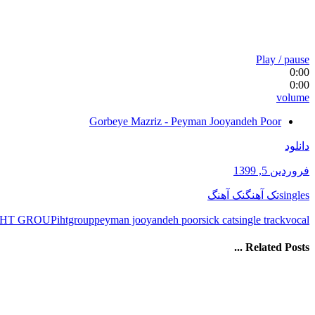
Play / pause
0:00
0:00
volume
Gorbeye Mazriz - Peyman Jooyandeh Poor
دانلود
فروردین 5, 1399
singles
تک آهنگ
نک آهنگ
IHT GROUP
ihtgroup
peyman jooyandeh poor
sick cat
single track
vocal
Related Posts ...