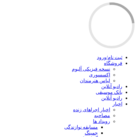
ثبت نام/ورود
فروشگاه
نسخه فیزیکی آلبوم
اکسسوری
لباس هنرمندان
رادیو آنلاین
بانک موسیقی
رادیو آنلاین
اخبار
اخبار اجراهای زنده
مصاحبه
رویداد ها
مسابقه نوازندگی
جمینگ