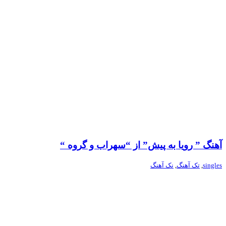
آهنگ ” رویا به پیش” از “سهراب و گروه “
singles
,
تک آهنگ
,
نک آهنگ