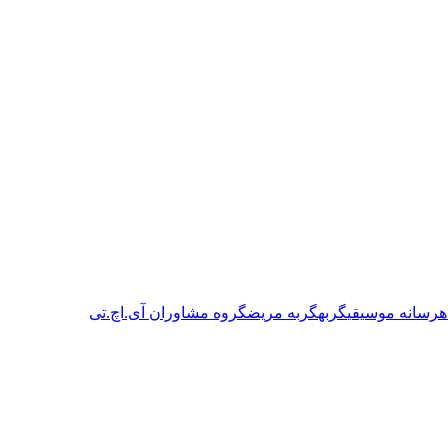
ه
رسانه موسیقی
گربه
گربه مریض
گروه مشاوران آی.اچ.تی