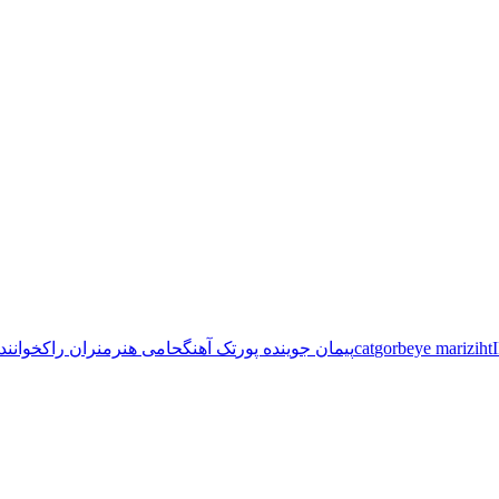
iht
gorbeye mariz
cat
پیمان جوینده پور
تک آهنگ
حامی هنرمنران راک
خوانند