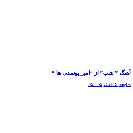
آهنگ ” شب” از “امیر یوسفی ها “
singles
,
تک آهنگ
,
نک آهنگ