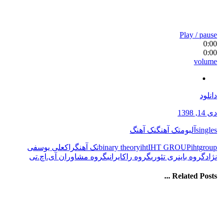
Play / pause
0:00
0:00
volume
دانلود
دی 14, 1398
singles
آلبوم
تک آهنگ
نک آهنگ
ihtgroup
IHT GROUP
iht
binary theory
تک آهنگ
راک
علی یوسفی
نژاد
گروه باینری تئوری
گروه راکایرانی
گروه مشاوران آی.اچ.تی
Related Posts ...