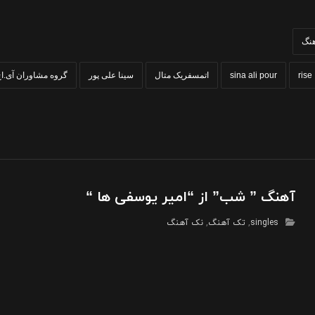
هنگ
pause
rise
sina ali pour
اتمسفریک متال
سینا علی پور
گروه مشاوران آی.اچ
آهنگ ” شب” از “امیر یوسفی ها “
singles
,
تک آهنگ
,
نک آهنگ