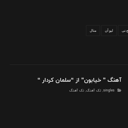
.تی
لیو آن
متال
آهنگ ” خیابون” از “سلمان کردار “
singles
,
تک آهنگ
,
نک آهنگ