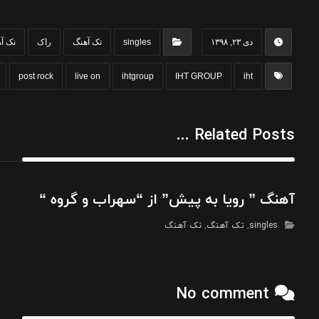
دی ۲۳, ۱۳۹۸
singles
تک آهنگ
راک
نک آ
me
post rock
live on
ihtgroup
IHT GROUP
iht
Related Posts ...
آهنگ ” رویا به پیش” از “سهراب و گروه “
singles
,
تک آهنگ
,
نک آهنگ
No comment