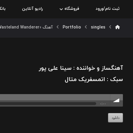
ثبت نام/ورود
فروشگاه
رادیو آنلاین
بان
singles
Portfolio
آهنگ «Wasteland Wanderer» از گروه «Live On»
آهنگساز و خواننده : سینا علی پور
سبک : اتمسفریک متال
۰:۰۰
Wasteland Wanderer
volu
دانلود