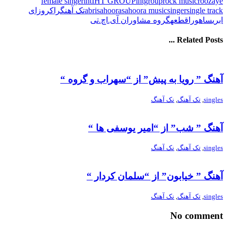
female singer
iht
IHT GROUP
ihtgroup
rock music
roozaye
single track
singer
sahoora music
sahoora
abri
تک آهنگ
راک
روزای
ابری
ساهورا
قطعه
گروه مشاوران آی.اچ.تی
Related Posts ...
آهنگ ” رویا به پیش” از “سهراب و گروه “
singles
,
تک آهنگ
,
نک آهنگ
آهنگ ” شب” از “امیر یوسفی ها “
singles
,
تک آهنگ
,
نک آهنگ
آهنگ ” خیابون” از “سلمان کردار “
singles
,
تک آهنگ
,
نک آهنگ
No comment