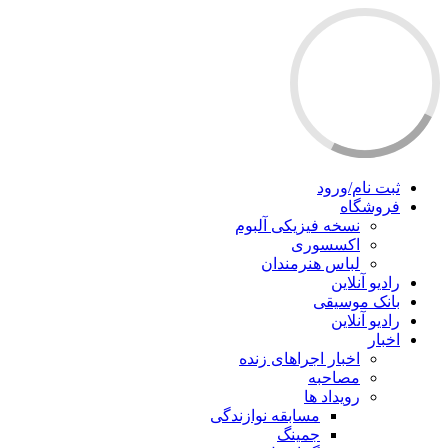
ثبت نام/ورود
فروشگاه
نسخه فیزیکی آلبوم
اکسسوری
لباس هنرمندان
رادیو آنلاین
بانک موسیقی
رادیو آنلاین
اخبار
اخبار اجراهای زنده
مصاحبه
رویداد ها
مسابقه نوازندگی
جمینگ