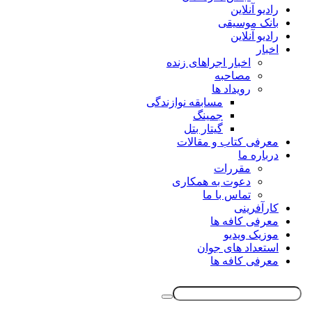
رادیو آنلاین
بانک موسیقی
رادیو آنلاین
اخبار
اخبار اجراهای زنده
مصاحبه
رویداد ها
مسابقه نوازندگی
جمینگ
گیتار بتل
معرفی کتاب و مقالات
درباره ما
مقررات
دعوت به همکاری
تماس با ما
کارآفرینی
معرفی کافه ها
موزیک ویدیو
استعداد های جوان
معرفی کافه ها