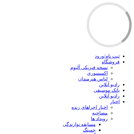
ثبت نام/ورود
فروشگاه
نسخه فیزیکی آلبوم
اکسسوری
لباس هنرمندان
رادیو آنلاین
بانک موسیقی
رادیو آنلاین
اخبار
اخبار اجراهای زنده
مصاحبه
رویداد ها
مسابقه نوازندگی
جمینگ