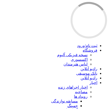
ثبت نام/ورود
فروشگاه
نسخه فیزیکی آلبوم
اکسسوری
لباس هنرمندان
رادیو آنلاین
بانک موسیقی
رادیو آنلاین
اخبار
اخبار اجراهای زنده
مصاحبه
رویداد ها
مسابقه نوازندگی
جمینگ