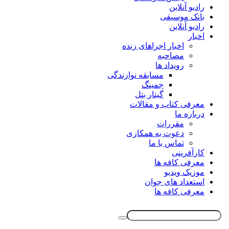
رادیو آنلاین
بانک موسیقی
رادیو آنلاین
اخبار
اخبار اجراهای زنده
مصاحبه
رویداد ها
مسابقه نوازندگی
جمینگ
گیتار بتل
معرفی کتاب و مقالات
درباره ما
مقررات
دعوت به همکاری
تماس با ما
کارآفرینی
معرفی کافه ها
موزیک ویدیو
استعداد های جوان
معرفی کافه ها