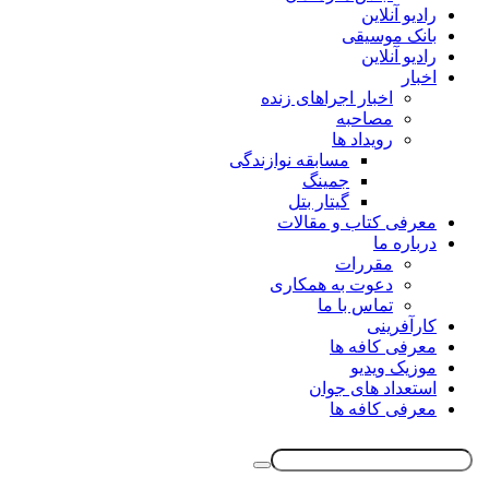
رادیو آنلاین
بانک موسیقی
رادیو آنلاین
اخبار
اخبار اجراهای زنده
مصاحبه
رویداد ها
مسابقه نوازندگی
جمینگ
گیتار بتل
معرفی کتاب و مقالات
درباره ما
مقررات
دعوت به همکاری
تماس با ما
کارآفرینی
معرفی کافه ها
موزیک ویدیو
استعداد های جوان
معرفی کافه ها