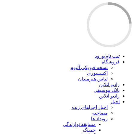
ثبت نام/ورود
فروشگاه
نسخه فیزیکی آلبوم
اکسسوری
لباس هنرمندان
رادیو آنلاین
بانک موسیقی
رادیو آنلاین
اخبار
اخبار اجراهای زنده
مصاحبه
رویداد ها
مسابقه نوازندگی
جمینگ