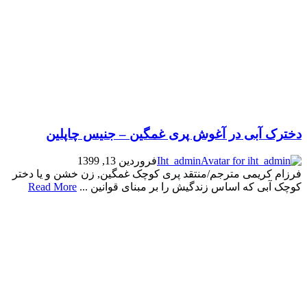
دخترک آبی در آغوش پری غمگین – جنیس چاپلین
Iht_admin
فروردین 13, 1399
فرزام کریمی مترجم/منتقد پری کوچک غمگین, زن خشن و یا دختر
کوچک آبی که اساس زندگیش را بر مبنای قوانین ...
Read More