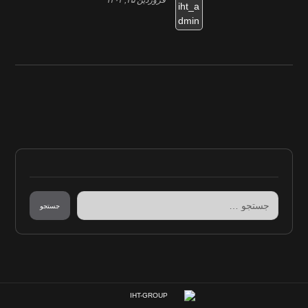
جستجو