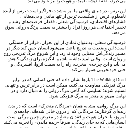
می‌گیرد، بلکه اندیشه، امید، و هویت را نیز نابود می‌کند.
این ترس، در دنیای واقعی ما نیز به‌شدت فراگیر است: ترس از آینده
نامعلوم، ترس از شکست، ترس از تنها ماندن و بی‌معنایی.
فشارهای اقتصادی، فرسودگی شغلی، فقدان فرصت‌های رشد و
تحقیر اجتماعی، هر روز افراد را بیشتر به سمت پرتگاه روانی سوق
می‌دهد.
فرسودگی شغلی، به‌عنوان نمادی از این بحران، فراتر از خستگی
است؛ این وضعیت به تدریج باعث می‌شود انسان حس کند دیگر در
مسیر زندگی‌اش معنایی وجود ندارد، و این شروع مرگ تدریجی روح
و روان است. وقتی امید نداشته باشیم، انگیزه برای زندگی کاهش
می‌یابد و این چرخه‌ی مخرب، راه را به سمت انزوا، افسردگی و
حتی خودتخریبی هموار می‌کند.
The Walking Dead بارها نشان داده که حتی کسانی که در برابر
مرگ فیزیکی مقاومت می‌کنند، ممکن است در برابر ترس و تنهایی
تسلیم شوند؛ تسلیمی که گاهی مرگ روانی را به دنبال دارد و در
نهایت می‌تواند منجر به مرگ فیزیکی شود.
این مرگ روانی، مشابه همان «مردگان متحرک» است که در بدن
زنده‌ای گرفتارند؛ مردگانی که از درون خالی شده‌اند. جامعه‌ی
امروز، با بحران هویت و فقدان معنا، در معرض چنین مرگی است.
انسان‌هایی که به جای زندگی، صرفاً «زنده ماندن» را تجربه می‌کنند
و فاصله‌شان از خود واقعی‌شان روز به روز بیشتر می‌شود.