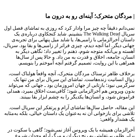
| مردگان متحرک؛ آینه‌ای رو به درون ما
نمی‌دانم دقیقاً چه چیز مرا وادار کرد که روزی به تماشای فصل اول
سریال The Walking Dead بنشینم. شاید کنجکاوی درباره‌ی یک
داستان آخرالزمانی با زامبی‌ها، یا شاید میل پنهانی برای تجربه‌ی
جهانی دیگر. اما آنچه دیدم، چیزی فراتر از زامبی‌ها و بقا بود. سریال،
آهسته و بی‌آنکه متوجه شوم، ذهنم را تغییر داد؛ نگاهی دیگر به
انسان، جامعه، اخلاق و قدرت به من داد. و حالا پس از سال‌ها
همراهی با این روایت، تصمیم گرفتم آنچه آموختم را بنویسم.
برخلاف ظاهر ترسناک مردگان متحرک، آنچه واقعاً هولناک است،
زوال انسانیت زنده‌هاست. تماشای این سریال برای من تنها یک
سرگرمی نبود؛ بازتابی از جهان امروزمان بود ـ جهانی که می‌تواند
بدون ویروس هم آخرالزمانی شود؛ کافی‌ست اخلاق بمیرد، همدلی
فراموش شود، و انسان‌ها یکدیگر را به چشم ابزار بقا ببینند.
این مقاله، حاصل سال‌ها تماشای آرام و پرتفکر این سریال است.
تلاشی برای بازخوانی آن نه به‌عنوان یک داستان خیالی، بلکه به‌مثابه
یک هشدار واقعی:
آخرالزمان همیشه با یک ویروس آغاز نمی‌شود؛ گاهی با سکوت در
برابر ظلم، بی‌تفاوتی به رنج دیگران و مرگ آرام وجدان شروع