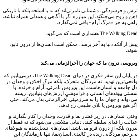
ترس و فرسودگی، دشمنانی نامرئی‌اند که نه با اسلحه بلکه با تاریکی
ذهن و روح می‌جنگند. این مبارزه اگر با آگاهی و همدلی همراه نباشد،
راهی به جز «مرگ آرام» باقی نمی‌گذارد.
The Walking Dead هشداری است که می‌گوید:
پیش از آنکه دنیا به آخر برسد، ممکن است انسان‌ها از درون نابود
شوند.
ویروسی درون ما که جهان را آخرالزمانی می‌کند
در پایان این سفر فکری در دنیای The Walking Dead، درمی‌یابیم که
واقعی‌ترین تهدید، نه مردگان متحرک، بلکه مرگ اخلاق و وجدان در
دل جامعه و انسان‌هاست. این ویروس نامرئی، آرام و خزنده، با
سستی پیوندهای انسانی و فراموشی ارزش‌های بنیادین، ریشه
می‌دواند و جهان ما را به سرزمینی آخرالزمانی بدل می‌کند، حتی
اگر هیچ ویروس یا بلای طبیعی رخ ندهد.
وقتی انسان‌ها، در زیر فشار بقا و قدرت، وجدان را کنار بگذارند و
عدالت را فدای سلطه کنند، دنیایی متلاشی می‌شود که نه فقط از
بیرون بلکه از درون فرو می‌پاشد. انسان‌های تبدیل‌شده به هیولاهای
بی‌رحم، مردگانی زنده در کالبدی انسان‌نما، تنها بازماندگان این
ویرانه‌اند.