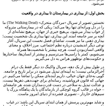
می‌شود.
بخش اول: از بیداری در بیمارستان تا بیداری در واقعیت
نخستین تصویر از سریال «مردگان متحرک» (The Walking Dead) ما
را در دل ویرانه‌ای تنها رها می‌کند؛ ریکی که در بیمارستانی متروکه
از خواب بیدار می‌شود، بی‌هیچ خبری از جهان، بی‌هیچ نشانه‌ای از
آنچه بر سر جامعه آمده. این بیداری، تنها بیداری یک شخصیت نیست؛
بیداری ذهنی ما نیز هست. تماشای فصل نخست این سریال، آغاز
نوعی دیگر اندیشیدن درباره نظم اجتماعی، مرز اخلاق، و معنای
واقعی انسان‌بودن است. هرچه بیشتر با شخصیت‌ها همراه
می‌شویم، کمتر با زامبی‌ها می‌ترسیم و بیشتر از انسان‌ها، ساختارها
و حکومت‌های نوظهور هراس به دل می‌گیریم.
در طول بیش از یک دهه، سریال واکینگ دد دیگر فقط یک درام
آخرالزمانی نیست؛ به آیینه‌ای تبدیل می‌شود در برابر تاریخ و جامعه.
گویی به‌جای جهان خیالی، داریم آینده‌ای ممکن را تماشا می‌کنیم. در
جهانی که قانون فروپاشیده، رسانه‌ای برای جهت‌دهی ذهن‌ها نیست،
و عدالت تبدیل به سلاحی در دست قدرت‌مداران شده، هر جامعه‌ای
– خواه در قالب گروه کوچکی از بازماندگان یا یک پناهگاه بزرگ با
سیم‌های خاردار – تصویری فشرده از دنیای امروز ماست.
و شاید مهم‌ترین پرسش از همان ابتدای سریال این باشد: در غیاب