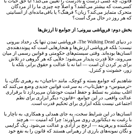
قانون، چه کسی درست و نادرست را تعیین می‌کند؟ آیا حق حیات با
کسی‌ست که بیشتر می‌کُشد؟ و اصلاً چه چیزی ما را از مردگان
متحرک متمایز می‌کند؟ زبان؟ فرهنگ؟ یا باقی‌مانده‌ای از انسانیتی
که هر روز در حال مرگ است؟
بخش دوم: فروپاشی بیرونی؛ از جوامع تا ارزش‌ها
در دنیای The Walking Dead، فروپاشی تمدن تنها یک رخداد بیرونی
نیست؛ بلکه فروپاشی ارزش‌ها و هنجارهایی است که پیونددهنده‌ی
انسان‌ها بوده‌اند. وقتی سیستم‌های حکومتی و قوانین رسمی از میان
می‌روند، خلأ قدرت پدیدار می‌شود؛ خلأیی که هر گروهی در تلاش
برای پر کردن آن است — اما نه با عدالت و حقوق برابر، بلکه با
زور، خشونت و کنترل.
شاهدیم که جوامع بسته و کوچک، مانند «ناجیان» به رهبری نگان، یا
«ترمینوس» و «هیل‌تاپ»، به سرعت قوانین جدیدی وضع می‌کنند که
اغلب بیشتر به تسلط و حفظ امنیت خودشان می‌پردازد تا برقراری
عدالت واقعی. در این جوامع، «قانون» دیگر ابزاری برای نظم
اجتماعی نیست بلکه ابزاری برای تحکیم قدرت است.
انسان‌ها در این شرایط سخت، به جای همدلی و همکاری، به ناچار یا
با رغبت به دیکتاتوری روی می‌آورند؛ چرا که امنیت — هرچند
شکننده و پرهزینه — ارجح بر آزادی و عدالت می‌شود. ریک گرایمی
و نگان نمونه‌های بارزی از رهبرانی هستند که قانون را به نفع خود