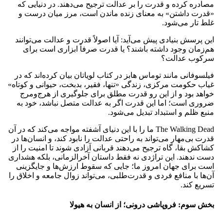
مصادره کرده و قدرت را بر عدالت ترجیح می‌دهند. در دنیایی که
«قدرت داشتن» به معنای زنده ماندن است، مرز میان درست و
غلط تار می‌شود.
این پرسش بنیادی پیش می‌آید: آیا اصولاً قدرت و عدالت می‌توانند
هم‌زمان وجود داشته باشند؟ یا قدرت صرفاً ابزاری است برای
سرکوب عدالت؟
فیلسوفانی مانند توماس هابز در کتاب لویاتان بیان کرده‌اند که در
غیاب حکومت مرکزی، زندگی «تنها، فقیر، بدبخت، حیوانی و کوتاه»
خواهد بود و از این رو قدرت مطلق برای جلوگیری از هرج‌ومرج
ضروری است؛ اما این قدرت اگر به عدالت متصل نباشد، خود به
منبع ظلم و استبداد تبدیل می‌شود.
The Walking Dead ما را با این دنیای آشفته مواجه می‌کند که در آن
قدرت بی‌مهار می‌تواند به راحتی عدالت را نابود کند، و انسان‌ها در
کشاکش بقا، گاه ترجیح می‌دهند قربانی آزادی شوند تا امنیت را از
دست ندهند. این تراژدی نه فقط داستان آخرالزمانی، بلکه هشداری
است برای جهان امروز ما؛ جایی که سقوط ارزش‌ها و جایگزینی
آن‌ها با منافع فردی و قدرت‌طلبی، می‌تواند زوال جامعه و اخلاق را
تسریع کند.
بخش سوم: فروپاشی درونی؛ از انسان به هیولا