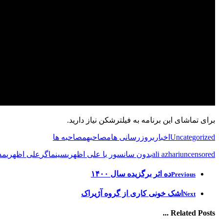
برای تماشای این برنامه به فیلترشکن نیاز دارید.
Uncategorized
اخبار
بروزرسانی ها
مصاحبه
مصاحبه ها
uncensored
ali azhari
بدون سانسور با علی اظهری
سینماگر
علی اظهری
مد
ده اثر برگزیده سال ۱۴۰۰
Previous
اشک خونی کاری از گروه آژیراک
Next
Related Posts ...