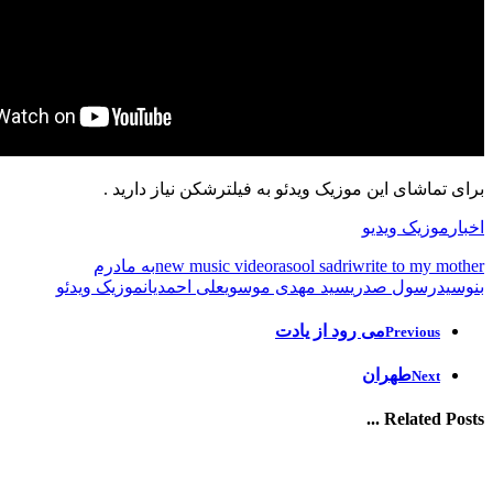
برای تماشای این موزیک ویدئو به فیلترشکن نیاز دارید .
اخبار
موزیک ویدیو
write to my mother
rasool sadri
new music video
به مادرم
بنوسید
رسول صدری
سید مهدی موسوی
علی احمدیان
موزیک ویدئو
می رود از یادت
Previous
طهران
Next
Related Posts ...