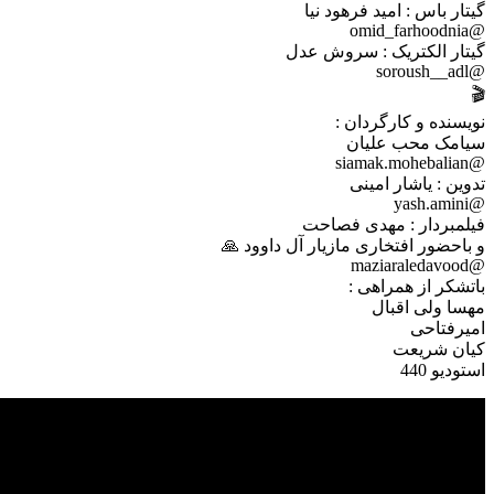
گیتار باس : امید فرهود نیا
@omid_farhoodnia
گیتار الکتریک : سروش عدل
@soroush__adl
🎬
نویسنده و کارگردان :
سیامک محب علیان
@siamak.mohebalian
تدوین : یاشار امینی
@yash.amini
فیلمبردار : مهدی فصاحت
و باحضور افتخاری مازیار آل داوود 🙏
@maziaraledavood
باتشکر از همراهی :
مهسا ولی اقبال
امیرفتاحی
کیان شریعت
استودیو 440