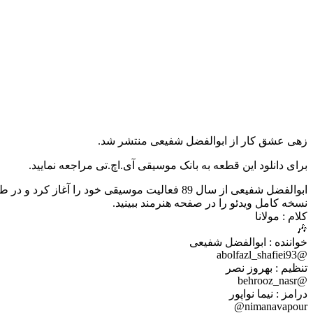
زهی عشق کار از ابوالفضل شفیعی منتشر شد.
برای دانلود این قطعه به بانک موسیقی آی.اچ.تی مراجعه نمایید.
ابوالفضل شفیعی از سال 89 فعالیت موسیقی خود را آغاز کرد و در طی این مدت با بسیاری از نوازندگان همکاری و اجراهای زنده داشته ولی ، بطور رسمی موزیک ضبط شده ای ارائه نداده بود .
نسخه کامل ویدئو را در صفحه هنرمند ببینید.
کلام : مولانا
🎶
خواننده : ابوالفضل شفیعی
@abolfazl_shafiei93
تنظیم : بهروز نصر
@behrooz_nasr
درامز : نیما نواپور
nimanavapour@