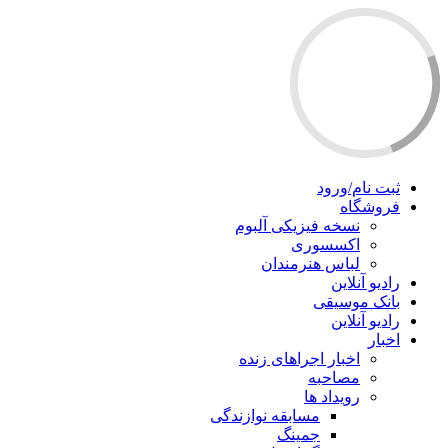
ثبت نام/ورود
فروشگاه
نسخه فیزیکی آلبوم
اکسسوری
لباس هنرمندان
رادیو آنلاین
بانک موسیقی
رادیو آنلاین
اخبار
اخبار اجراهای زنده
مصاحبه
رویداد ها
مسابقه نوازندگی
جمینگ