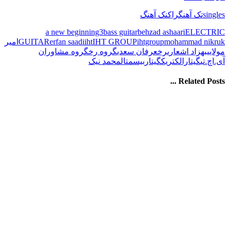
singles
تک آهنگ
راک
نک آهنگ
a new beginning3
bass guitar
behzad ashaari
ELECTRIC
ruk
mohammad nik
ihtgroup
IHT GROUP
iht
erfan saadi
GUITAR
امیر
مولایی
بهزاد اشعاری
رخ
عرفان سعدی
گروه رخ
گروه مشاوران
آی.اچ.تی
گیتارالکتریک
گیتاربیس
متال
محمد نیک
Related Posts ...