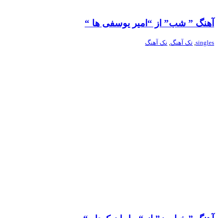
آهنگ ” شب” از “امیر یوسفی ها “
singles
,
تک آهنگ
,
نک آهنگ