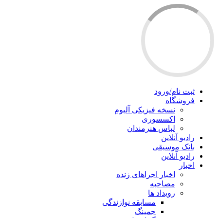
ثبت نام/ورود
فروشگاه
نسخه فیزیکی آلبوم
اکسسوری
لباس هنرمندان
رادیو آنلاین
بانک موسیقی
رادیو آنلاین
اخبار
اخبار اجراهای زنده
مصاحبه
رویداد ها
مسابقه نوازندگی
جمینگ