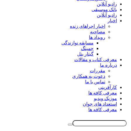
رادیو آنلاین
بانک موسیقی
رادیو آنلاین
اخبار
اخبار اجراهای زنده
مصاحبه
رویداد ها
مسابقه نوازندگی
جمینگ
گیتار بتل
معرفی کتاب و مقالات
درباره ما
مقررات
دعوت به همکاری
تماس با ما
کارآفرینی
معرفی کافه ها
موزیک ویدیو
استعداد های جوان
معرفی کافه ها