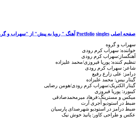
صفحه اصلی
singles
Portfolio
آهنگ " رویا به پیش" از "سهراب و گرو
سهراب و گروه
خواننده: سهراب کرم رودی
آهنگساز:سهراب کرم رودی
تنظیم کننده: پوریا فیروزی/محمد علیزاده
شاعر: سهراب کرم رودی
درامز: علی زارع رفیع
گیتار بیس: محمد علیزاده
گیتار الکتریک:سهراب کرم رودی/هومن رضایی
کیبورد: پوریا فیروزی
میکس و مسترینگ:فرهاد میرمحمدصادقی
ضبط در استودیو آجری آرت
ضبط درامز در استودیو شهرصدای پارسیان
عکس و طراحی کاور: پانیذ خوش نیک