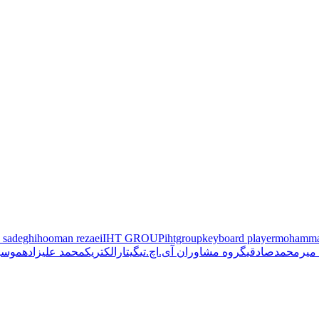
 sadeghi
hooman rezaei
IHT GROUP
ihtgroup
keyboard player
mohammad
 میرمحمدصادقی
گروه مشاوران آی.اچ.تی
گیتارالکتریک
محمد علیزاده
موسی