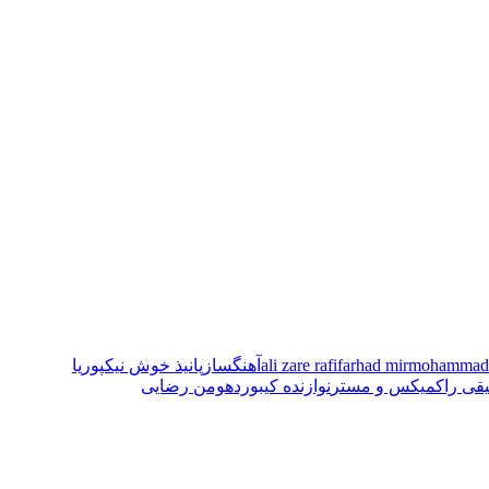
farhad mirmohammad
ali zare rafi
آهنگساز
پانیذ خوش نیک
پوریا
قی راک
میکس و مستر
نوازنده کیبورد
هومن رضایی