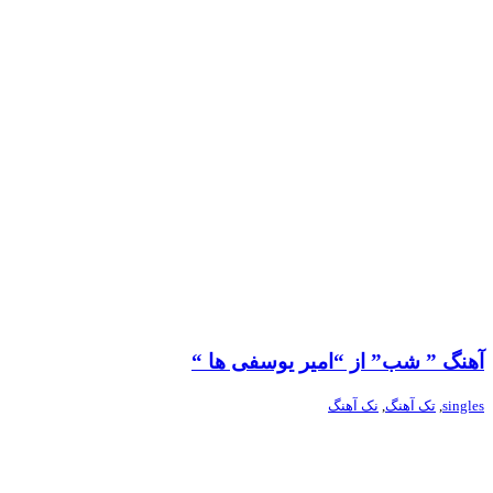
آهنگ ” شب” از “امیر یوسفی ها “
singles
,
تک آهنگ
,
نک آهنگ