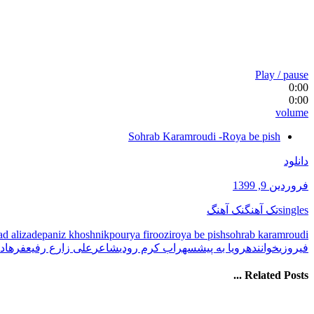
Play / pause
0:00
0:00
volume
Sohrab Karamroudi -Roya be pish
دانلود
فروردین 9, 1399
singles
تک آهنگ
نک آهنگ
 alizade
paniz khoshnik
pourya firoozi
roya be pish
sohrab karamroudi
فیروزی
خواننده
رویا به پیش
سهراب کرم رودی
شاعر
علی زارع رفیع
فرهاد
Related Posts ...